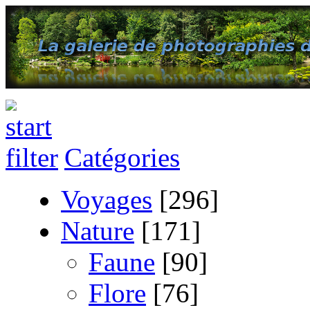
Catégories
Voyages
[296]
Nature
[171]
Faune
[90]
Flore
[76]