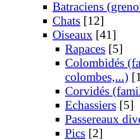
Batraciens (grenou
Chats
[12]
Oiseaux
[41]
Rapaces
[5]
Colombidés (fam
colombes,...)
[
Corvidés (famil
Echassiers
[5]
Passereaux div
Pics
[2]