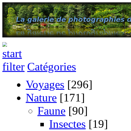
Catégories
Voyages
[296]
Nature
[171]
Faune
[90]
Insectes
[19]