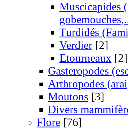
Muscicapides (
gobemouches,..
Turdidés (Famil
Verdier
[2]
Etourneaux
[2]
Gasteropodes (esc
Arthropodes (araig
Moutons
[3]
Divers mammifèr
Flore
[76]