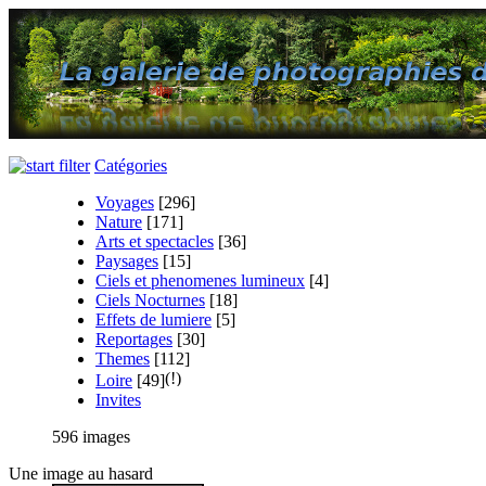
Catégories
Voyages
[296]
Nature
[171]
Arts et spectacles
[36]
Paysages
[15]
Ciels et phenomenes lumineux
[4]
Ciels Nocturnes
[18]
Effets de lumiere
[5]
Reportages
[30]
Themes
[112]
Loire
[49]
Invites
596 images
Une image au hasard