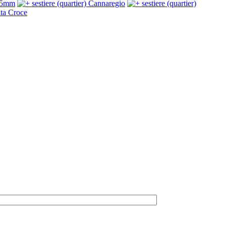
35mm
sestiere (quartier) Cannaregio
sestiere (quartier)
nta Croce