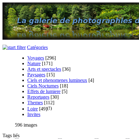
Catégories
Voyages
[296]
Nature
[171]
Arts et spectacles
[36]
Paysages
[15]
Ciels et phenomenes lumineux
[4]
Ciels Nocturnes
[18]
Effets de lumiere
[5]
Reportages
[30]
Themes
[112]
Loire
[49]
Invites
596 images
Tags liés