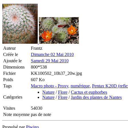
Auteur
Frantz
Créée le
Dimanche 02 Mai 2010
Ajoutée le
Samedi 29 Mai 2010
Dimensions
800*538
Fichier
KK100502_10h37_20w.jpg
Poids
607 Ko
Tags
Macro photo - Proxy
,
numérique
,
Pentax K20D (refle
Nature
/
Flore
/
Cactus et euphorbes
Catégories
Nature
/
Flore
/
Jardin des plantes de Nantes
Visites
54030
Note moyenne
pas de note
Propulsé par
Piwigo