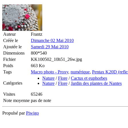
Auteur
Frantz
Créée le
Dimanche 02 Mai 2010
Ajoutée le
Samedi 29 Mai 2010
Dimensions
800*540
Fichier
KK100502_10h51_26w.jpg
Poids
663 Ko
Tags
Macro photo - Proxy
,
numérique
,
Pentax K20D (refle
Nature
/
Flore
/
Cactus et euphorbes
Catégories
Nature
/
Flore
/
Jardin des plantes de Nantes
Visites
65246
Note moyenne
pas de note
Propulsé par
Piwigo