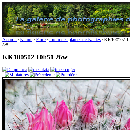
Accueil
/
Nature
/
Flore
/
Jardin des plantes de Nantes
/ KK100502 1
8/8
KK100502 10h51 26w