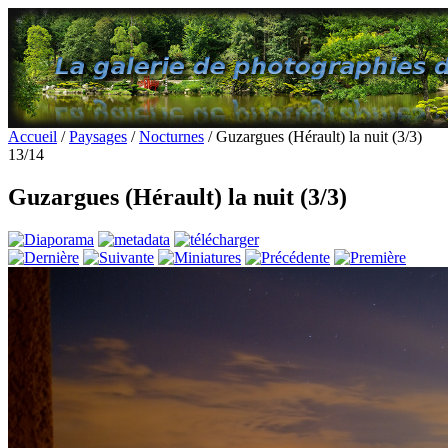
Accueil
/
Paysages
/
Nocturnes
/ Guzargues (Hérault) la nuit (3/3)
13/14
Guzargues (Hérault) la nuit (3/3)