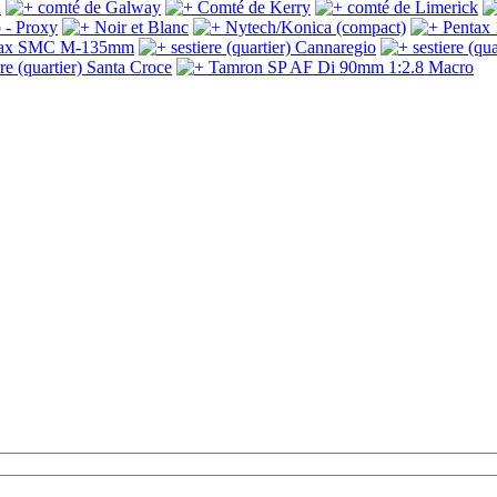
n
comté de Galway
Comté de Kerry
comté de Limerick
 - Proxy
Noir et Blanc
Nytech/Konica (compact)
Pentax
tax SMC M-135mm
sestiere (quartier) Cannaregio
sestiere (qua
ere (quartier) Santa Croce
Tamron SP AF Di 90mm 1:2.8 Macro