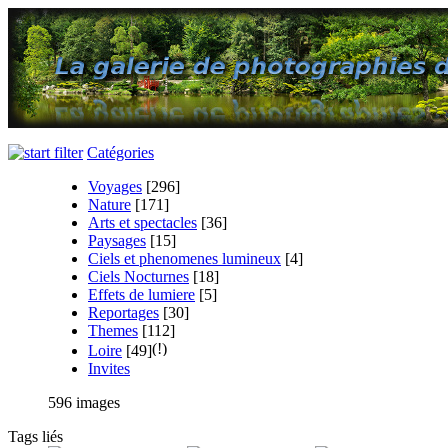
Catégories
Voyages
[296]
Nature
[171]
Arts et spectacles
[36]
Paysages
[15]
Ciels et phenomenes lumineux
[4]
Ciels Nocturnes
[18]
Effets de lumiere
[5]
Reportages
[30]
Themes
[112]
Loire
[49]
Invites
596 images
Tags liés