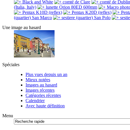
Black and White
comté de Clare
comté de Dubli
(Italia, Italy)
lunette Orion 80ED 600mm
Macro photo
Pentax K10D (reflex)
Pentax K20D (reflex)
Pen
(quartier) San Marco
sestiere (quartier) San Polo
sesti
Une image au hasard
Spéciales
Plus vues depuis un an
Mieux notées
Images au hasard
Images récentes
Catégories récentes
Calendrier
Avec haute définition
Menu