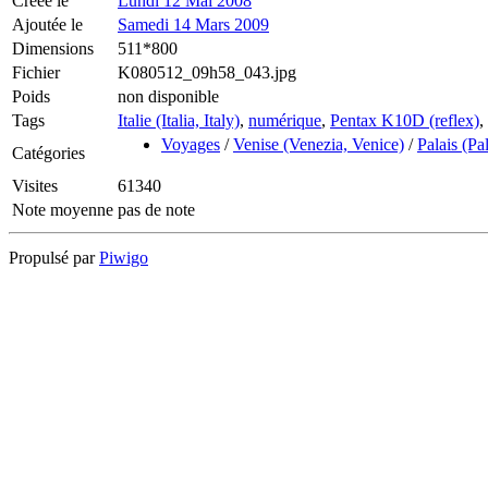
Créée le
Lundi 12 Mai 2008
Ajoutée le
Samedi 14 Mars 2009
Dimensions
511*800
Fichier
K080512_09h58_043.jpg
Poids
non disponible
Tags
Italie (Italia, Italy)
,
numérique
,
Pentax K10D (reflex)
,
Voyages
/
Venise (Venezia, Venice)
/
Palais (Pa
Catégories
Visites
61340
Note moyenne
pas de note
Propulsé par
Piwigo