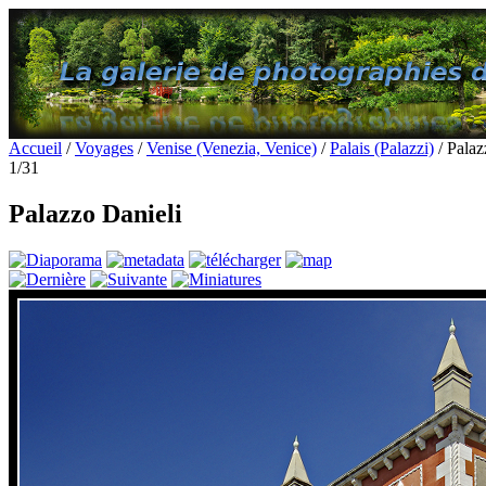
Accueil
/
Voyages
/
Venise (Venezia, Venice)
/
Palais (Palazzi)
/ Palaz
1/31
Palazzo Danieli