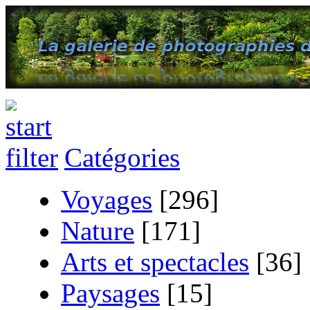
Catégories
Voyages
[296]
Nature
[171]
Arts et spectacles
[36]
Paysages
[15]