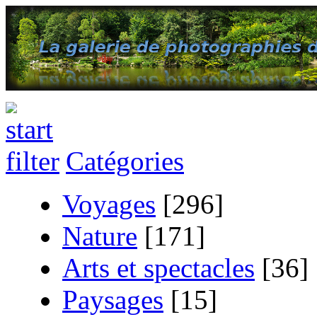
Catégories
Voyages
[296]
Nature
[171]
Arts et spectacles
[36]
Paysages
[15]