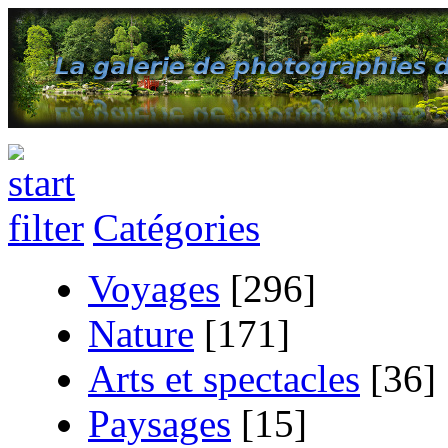
Catégories
Voyages
[296]
Nature
[171]
Arts et spectacles
[36]
Paysages
[15]