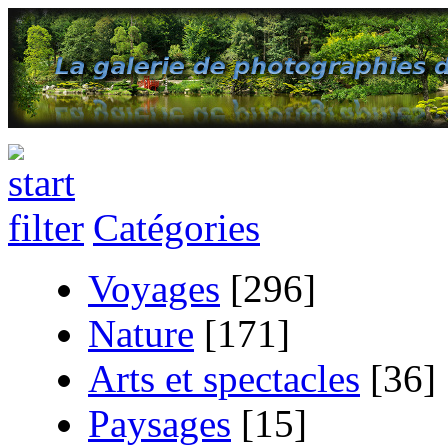
Catégories
Voyages
[296]
Nature
[171]
Arts et spectacles
[36]
Paysages
[15]