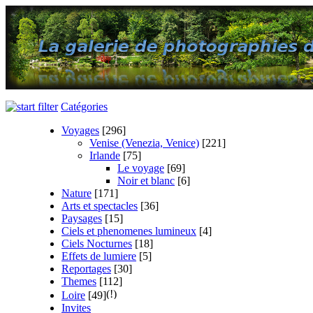
Catégories
Voyages
[296]
Venise (Venezia, Venice)
[221]
Irlande
[75]
Le voyage
[69]
Noir et blanc
[6]
Nature
[171]
Arts et spectacles
[36]
Paysages
[15]
Ciels et phenomenes lumineux
[4]
Ciels Nocturnes
[18]
Effets de lumiere
[5]
Reportages
[30]
Themes
[112]
Loire
[49]
Invites