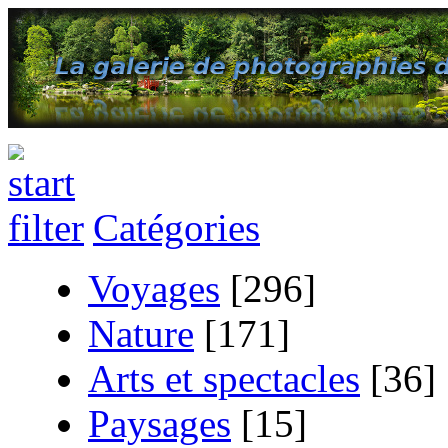
Catégories
Voyages
[296]
Nature
[171]
Arts et spectacles
[36]
Paysages
[15]